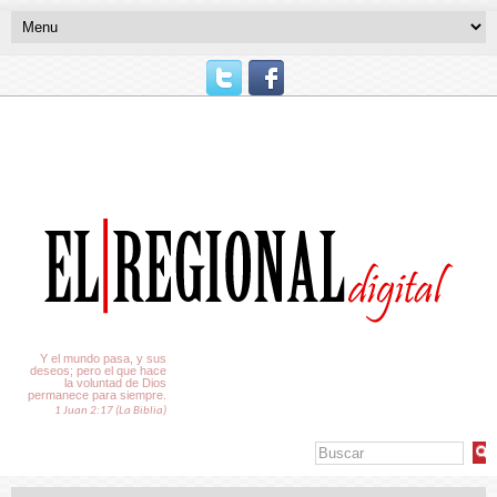
El Tiempo
Y el mundo pasa, y sus
deseos; pero el que hace
la voluntad de Dios
permanece para siempre.
1 Juan 2:17 (La Biblia)