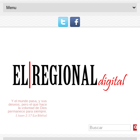
El Tiempo
Y el mundo pasa, y sus
deseos; pero el que hace
la voluntad de Dios
permanece para siempre.
1 Juan 2:17 (La Biblia)