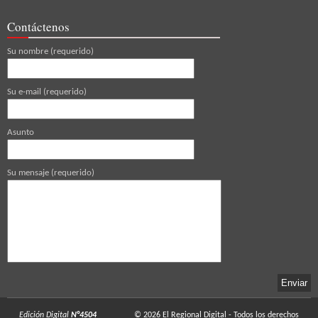
Contáctenos
Su nombre (requerido)
Su e-mail (requerido)
Asunto
Su mensaje (requerido)
Edición Digital
N°4504
© 2026
El Regional Digital
- Todos los derechos