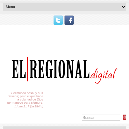
El Tiempo
Y el mundo pasa, y sus
deseos; pero el que hace
la voluntad de Dios
permanece para siempre.
1 Juan 2:17 (La Biblia)