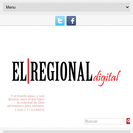
El Tiempo
Y el mundo pasa, y sus
deseos; pero el que hace
la voluntad de Dios
permanece para siempre.
1 Juan 2:17 (La Biblia)