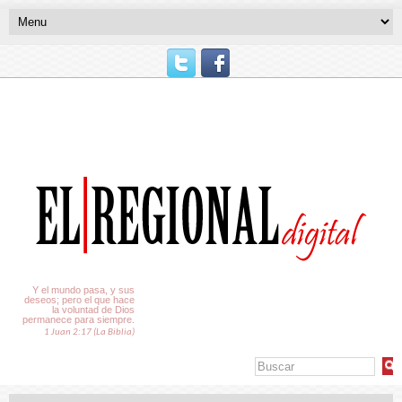
El Tiempo
Y el mundo pasa, y sus
deseos; pero el que hace
la voluntad de Dios
permanece para siempre.
1 Juan 2:17 (La Biblia)