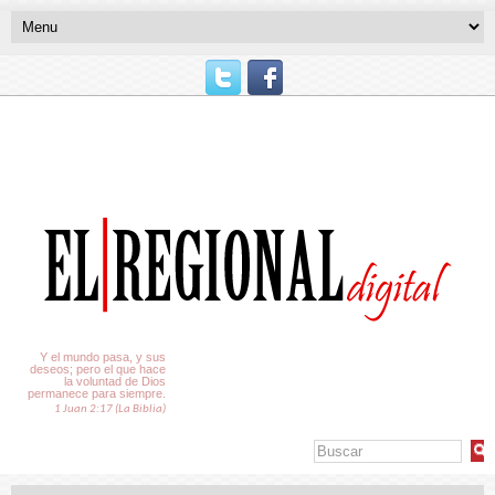
El Tiempo
Y el mundo pasa, y sus
deseos; pero el que hace
la voluntad de Dios
permanece para siempre.
1 Juan 2:17 (La Biblia)