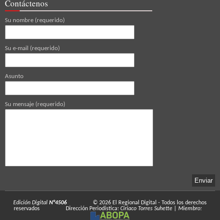
Contáctenos
Su nombre (requerido)
Su e-mail (requerido)
Asunto
Su mensaje (requerido)
Edición Digital
N°4506
© 2026
El Regional Digital
- Todos los derechos
reservados
Dirección Periodística:
Ciriaco Torres Suhette
|
Miembro: