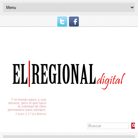
El Tiempo
Y el mundo pasa, y sus
deseos; pero el que hace
la voluntad de Dios
permanece para siempre.
1 Juan 2:17 (La Biblia)