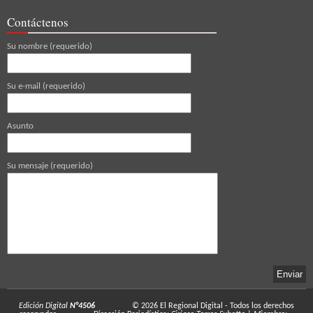
Contáctenos
Su nombre (requerido)
Su e-mail (requerido)
Asunto
Su mensaje (requerido)
Edición Digital
N°4506
© 2026
El Regional Digital
- Todos los derechos