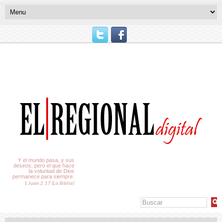
El Tiempo
Y el mundo pasa, y sus
deseos; pero el que hace
la voluntad de Dios
permanece para siempre.
1 Juan 2:17 (La Biblia)