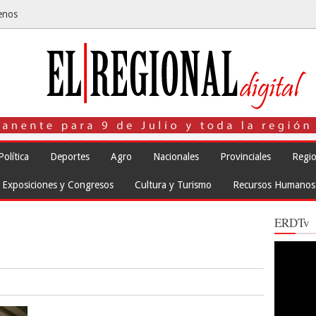
enos
Política
Deportes
Agro
Nacionales
Provinciales
Regio
Exposiciones y Congresos
Cultura y Turismo
Recursos Humanos
ERDTv
Reproduct
de
vídeo