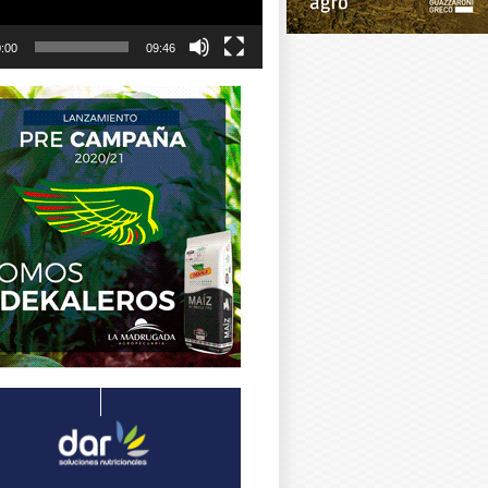
:00
09:46